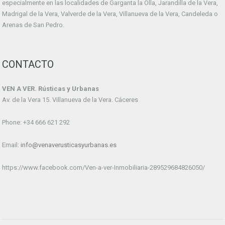
especialmente en las localidades de Garganta la Olla, Jarandilla de la Vera,
Madrigal de la Vera, Valverde de la Vera, Villanueva de la Vera, Candeleda o
Arenas de San Pedro.
CONTACTO
VEN A VER. Rústicas y Urbanas
Av. de la Vera 15. Villanueva de la Vera. Cáceres
Phone: +34 666 621 292
Email:
info@venaverusticasyurbanas.es
https://www.facebook.com/Ven-a-ver-Inmobiliaria-289529684826050/