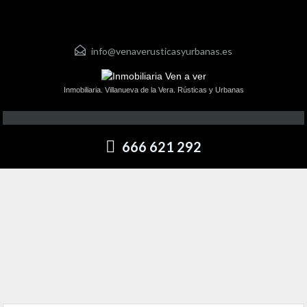
info@venaverusticasyurbanas.es
Inmobiliaria. Villanueva de la Vera. Rústicas y Urbanas
666 621 292