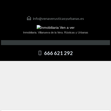
info@venaverusticasyurbanas.es
Inmobiliaria. Villanueva de la Vera. Rústicas y Urbanas
666 621 292