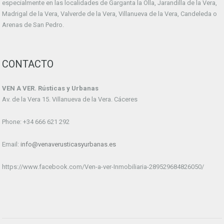
especialmente en las localidades de Garganta la Olla, Jarandilla de la Vera,
Madrigal de la Vera, Valverde de la Vera, Villanueva de la Vera, Candeleda o
Arenas de San Pedro.
CONTACTO
VEN A VER. Rústicas y Urbanas
Av. de la Vera 15. Villanueva de la Vera. Cáceres
Phone: +34 666 621 292
Email:
info@venaverusticasyurbanas.es
https://www.facebook.com/Ven-a-ver-Inmobiliaria-289529684826050/