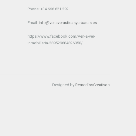
Phone: +34 666 621 292
Email:
info@venaverusticasyurbanas.es
https://www.facebook.com/Ven-a-ver-
Inmobiliaria-289529684826050/
Designed by
RemediosCreativos