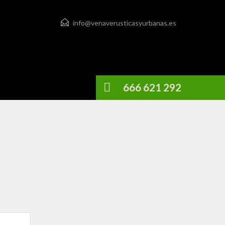
info@venaverusticasyurbanas.es
666 621 292