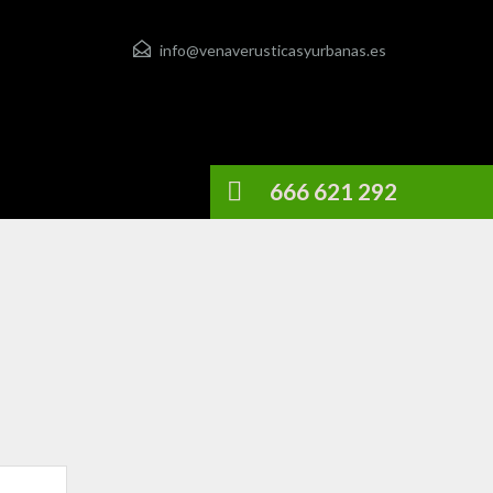
info@venaverusticasyurbanas.es
666 621 292