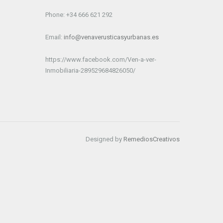
Phone: +34 666 621 292
Email:
info@venaverusticasyurbanas.es
https://www.facebook.com/Ven-a-ver-
Inmobiliaria-289529684826050/
Designed by
RemediosCreativos