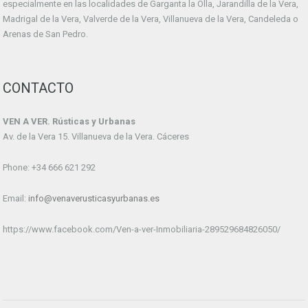
especialmente en las localidades de Garganta la Olla, Jarandilla de la Vera,
Madrigal de la Vera, Valverde de la Vera, Villanueva de la Vera, Candeleda o
Arenas de San Pedro.
CONTACTO
VEN A VER. Rústicas y Urbanas
Av. de la Vera 15. Villanueva de la Vera. Cáceres
Phone: +34 666 621 292
Email:
info@venaverusticasyurbanas.es
https://www.facebook.com/Ven-a-ver-Inmobiliaria-289529684826050/