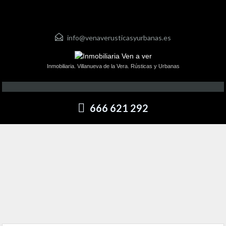
info@venaverusticasyurbanas.es
Inmobiliaria. Villanueva de la Vera. Rústicas y Urbanas
666 621 292