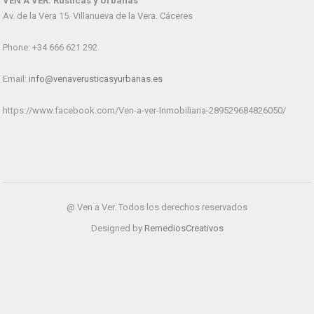
VEN A VER. Rústicas y Urbanas
Av. de la Vera 15. Villanueva de la Vera. Cáceres
Phone: +34 666 621 292
Email:
info@venaverusticasyurbanas.es
https://www.facebook.com/Ven-a-ver-Inmobiliaria-289529684826050/
@ Ven a Ver. Todos los derechos reservados
Designed by
RemediosCreativos