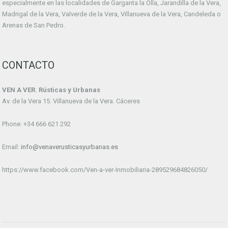
especialmente en las localidades de Garganta la Olla, Jarandilla de la Vera,
Madrigal de la Vera, Valverde de la Vera, Villanueva de la Vera, Candeleda o
Arenas de San Pedro.
CONTACTO
VEN A VER. Rústicas y Urbanas
Av. de la Vera 15. Villanueva de la Vera. Cáceres
Phone: +34 666 621 292
Email:
info@venaverusticasyurbanas.es
https://www.facebook.com/Ven-a-ver-Inmobiliaria-289529684826050/