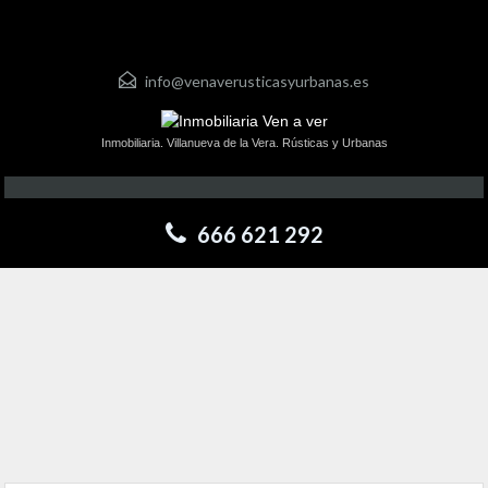
info@venaverusticasyurbanas.es
Inmobiliaria. Villanueva de la Vera. Rústicas y Urbanas
666 621 292