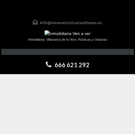
info@venaverusticasyurbanas.es
Inmobiliaria. Villanueva de la Vera. Rústicas y Urbanas
666 621 292