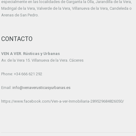
especialmente en las localidades de Garganta la Olla, Jarandilla de la Vera,
Madrigal de la Vera, Valverde de la Vera, Villanueva de la Vera, Candeleda o
Arenas de San Pedro.
CONTACTO
VEN A VER. Rústicas y Urbanas
Av. de la Vera 15. Villanueva de la Vera. Cáceres
Phone: +34 666 621 292
Email:
info@venaverusticasyurbanas.es
https://www.facebook.com/Ven-a-ver-Inmobiliaria-289529684826050/