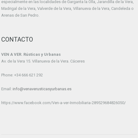
especialmente en las localidades de Garganta la Olla, Jarandilla de la Vera,
Madrigal de la Vera, Valverde de la Vera, Villanueva de la Vera, Candeleda o
Arenas de San Pedro.
CONTACTO
VEN A VER. Rústicas y Urbanas
Av. de la Vera 15. Villanueva de la Vera. Cáceres
Phone: +34 666 621 292
Email:
info@venaverusticasyurbanas.es
https://www.facebook.com/Ven-a-ver-Inmobiliaria-289529684826050/