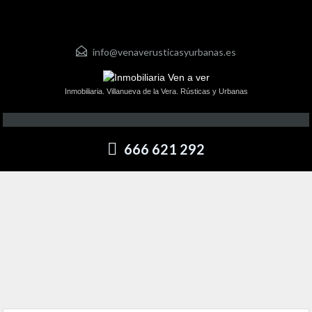
info@venaverusticasyurbanas.es
Inmobiliaria. Villanueva de la Vera. Rústicas y Urbanas
666 621 292