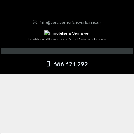
info@venaverusticasyurbanas.es
Inmobiliaria. Villanueva de la Vera. Rústicas y Urbanas
666 621 292