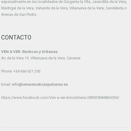
especialmente en las localidades de Garganta la Olla, Jarandilla de la Vera,
Madrigal de la Vera, Valverde de la Vera, Villanueva de la Vera, Candeleda o
Arenas de San Pedro.
CONTACTO
VEN A VER. Rústicas y Urbanas
Av. de la Vera 15. Villanueva de la Vera. Cáceres
Phone: +34 666 621 292
Email:
info@venaverusticasyurbanas.es
https://www.facebook.com/Ven-a-ver-Inmobiliaria-289529684826050/