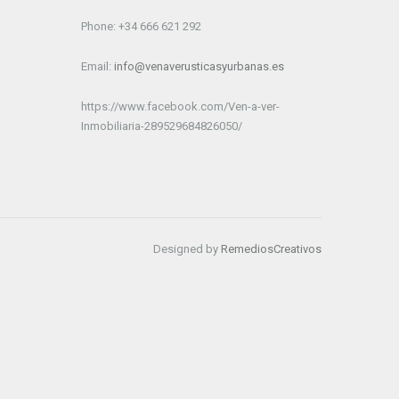
Phone: +34 666 621 292
Email:
info@venaverusticasyurbanas.es
https://www.facebook.com/Ven-a-ver-
Inmobiliaria-289529684826050/
Designed by
RemediosCreativos