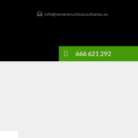
info@venaverusticasyurbanas.es
666 621 292