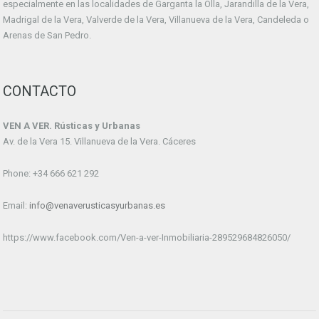
especialmente en las localidades de Garganta la Olla, Jarandilla de la Vera,
Madrigal de la Vera, Valverde de la Vera, Villanueva de la Vera, Candeleda o
Arenas de San Pedro.
CONTACTO
VEN A VER. Rústicas y Urbanas
Av. de la Vera 15. Villanueva de la Vera. Cáceres
Phone: +34 666 621 292
Email:
info@venaverusticasyurbanas.es
https://www.facebook.com/Ven-a-ver-Inmobiliaria-289529684826050/