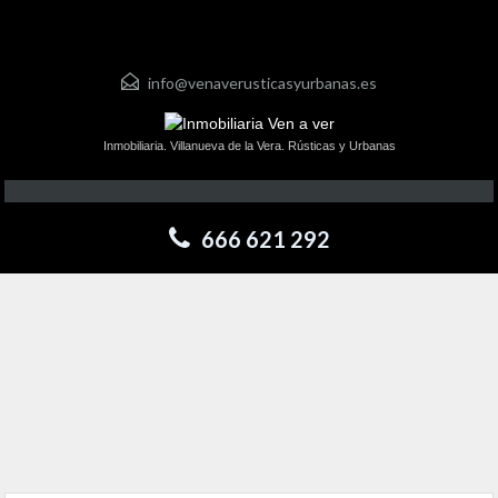
info@venaverusticasyurbanas.es
Inmobiliaria. Villanueva de la Vera. Rústicas y Urbanas
666 621 292