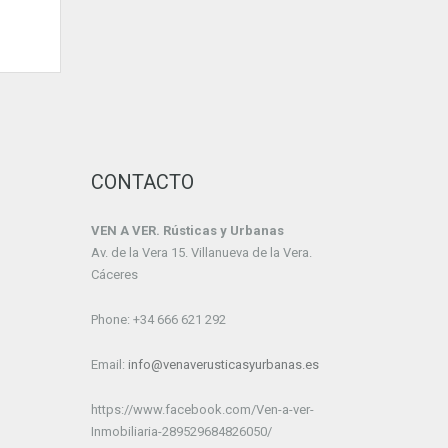
CONTACTO
VEN A VER. Rústicas y Urbanas
Av. de la Vera 15. Villanueva de la Vera.
Cáceres
Phone: +34 666 621 292
Email:
info@venaverusticasyurbanas.es
https://www.facebook.com/Ven-a-ver-
Inmobiliaria-289529684826050/