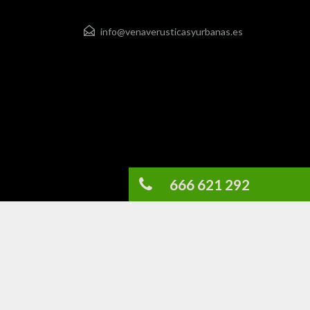
info@venaverusticasyurbanas.es
666 621 292