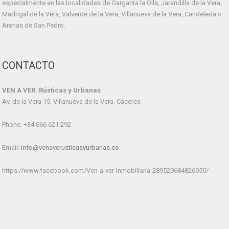
especialmente en las localidades de Garganta la Olla, Jarandilla de la Vera,
Madrigal de la Vera, Valverde de la Vera, Villanueva de la Vera, Candeleda o
Arenas de San Pedro.
CONTACTO
VEN A VER. Rústicas y Urbanas
Av. de la Vera 15. Villanueva de la Vera. Cáceres
Phone: +34 666 621 292
Email:
info@venaverusticasyurbanas.es
https://www.facebook.com/Ven-a-ver-Inmobiliaria-289529684826050/