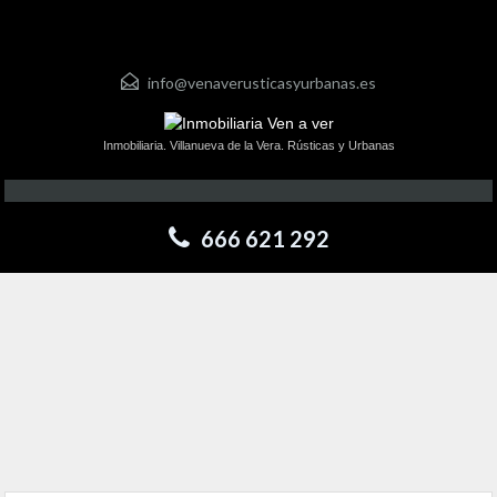
info@venaverusticasyurbanas.es
Inmobiliaria. Villanueva de la Vera. Rústicas y Urbanas
666 621 292