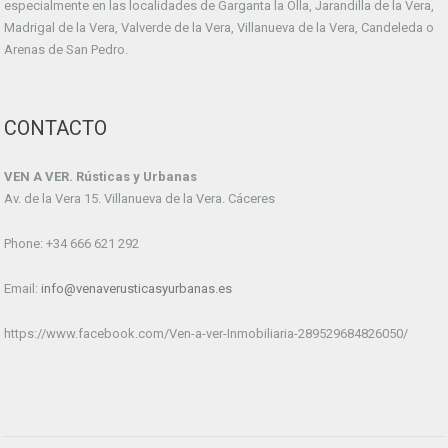
especialmente en las localidades de Garganta la Olla, Jarandilla de la Vera,
Madrigal de la Vera, Valverde de la Vera, Villanueva de la Vera, Candeleda o
Arenas de San Pedro.
CONTACTO
VEN A VER. Rústicas y Urbanas
Av. de la Vera 15. Villanueva de la Vera. Cáceres
Phone: +34 666 621 292
Email:
info@venaverusticasyurbanas.es
https://www.facebook.com/Ven-a-ver-Inmobiliaria-289529684826050/