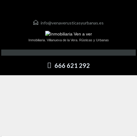
info@venaverusticasyurbanas.es
Inmobiliaria. Villanueva de la Vera. Rústicas y Urbanas
666 621 292