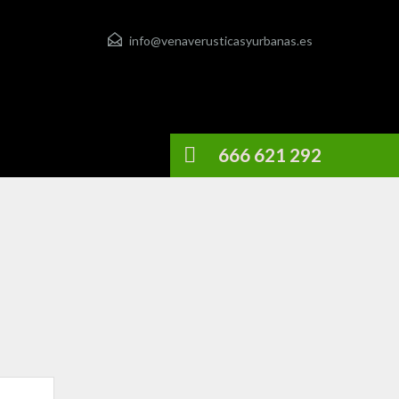
info@venaverusticasyurbanas.es
666 621 292