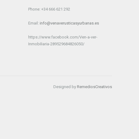
Phone: +34 666 621 292
Email:
info@venaverusticasyurbanas.es
https://www.facebook.com/Ven-a-ver-
Inmobiliaria-289529684826050/
Designed by
RemediosCreativos