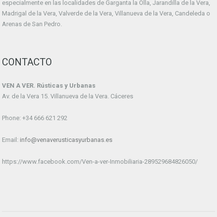
especialmente en las localidades de Garganta la Olla, Jarandilla de la Vera,
Madrigal de la Vera, Valverde de la Vera, Villanueva de la Vera, Candeleda o
Arenas de San Pedro.
CONTACTO
VEN A VER. Rústicas y Urbanas
Av. de la Vera 15. Villanueva de la Vera. Cáceres
Phone: +34 666 621 292
Email:
info@venaverusticasyurbanas.es
https://www.facebook.com/Ven-a-ver-Inmobiliaria-289529684826050/