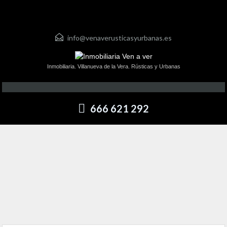
info@venaverusticasyurbanas.es
Inmobiliaria. Villanueva de la Vera. Rústicas y Urbanas
666 621 292