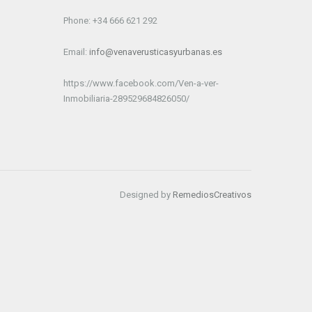
Phone: +34 666 621 292
Email:
info@venaverusticasyurbanas.es
https://www.facebook.com/Ven-a-ver-
Inmobiliaria-289529684826050/
Designed by
RemediosCreativos