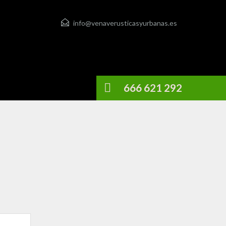
info@venaverusticasyurbanas.es
666 621 292