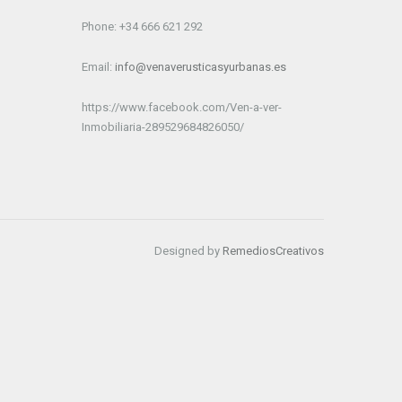
Phone: +34 666 621 292
Email:
info@venaverusticasyurbanas.es
https://www.facebook.com/Ven-a-ver-
Inmobiliaria-289529684826050/
Designed by
RemediosCreativos