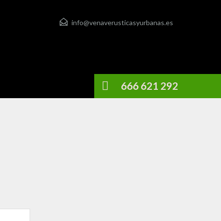
info@venaverusticasyurbanas.es
666 621 292