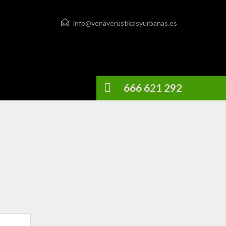
info@venaverusticasyurbanas.es
666 621 292