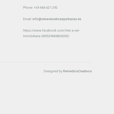
Phone: +34 666 621 292
Email:
info@venaverusticasyurbanas.es
https://www.facebook.com/Ven-a-ver-
Inmobiliaria-289529684826050/
Designed by
RemediosCreativos