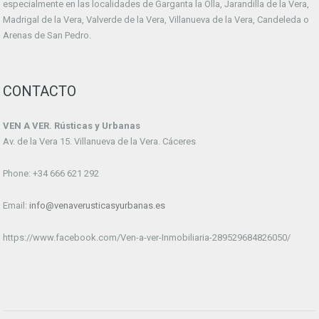
especialmente en las localidades de Garganta la Olla, Jarandilla de la Vera,
Madrigal de la Vera, Valverde de la Vera, Villanueva de la Vera, Candeleda o
Arenas de San Pedro.
CONTACTO
VEN A VER. Rústicas y Urbanas
Av. de la Vera 15. Villanueva de la Vera. Cáceres
Phone: +34 666 621 292
Email:
info@venaverusticasyurbanas.es
https://www.facebook.com/Ven-a-ver-Inmobiliaria-289529684826050/