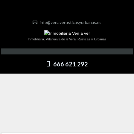
info@venaverusticasyurbanas.es
Inmobiliaria. Villanueva de la Vera. Rústicas y Urbanas
666 621 292