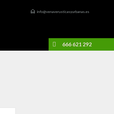
info@venaverusticasyurbanas.es
666 621 292