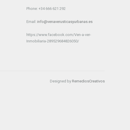
Phone: +34 666 621 292
Email:
info@venaverusticasyurbanas.es
https://www.facebook.com/Ven-a-ver-
Inmobiliaria-289529684826050/
Designed by
RemediosCreativos