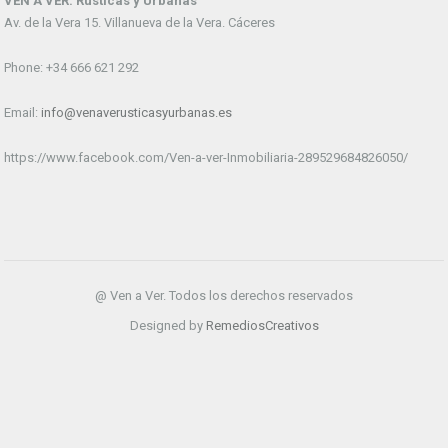
VEN A VER. Rústicas y Urbanas
Av. de la Vera 15. Villanueva de la Vera. Cáceres
Phone: +34 666 621 292
Email:
info@venaverusticasyurbanas.es
https://www.facebook.com/Ven-a-ver-Inmobiliaria-289529684826050/
@ Ven a Ver. Todos los derechos reservados
Designed by
RemediosCreativos