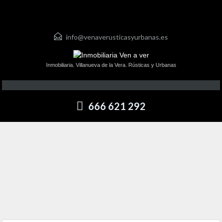
info@venaverusticasyurbanas.es
Inmobiliaria. Villanueva de la Vera. Rústicas y Urbanas
666 621 292