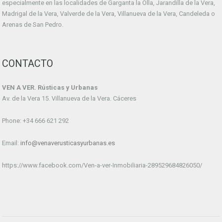
especialmente en las localidades de Garganta la Olla, Jarandilla de la Vera,
Madrigal de la Vera, Valverde de la Vera, Villanueva de la Vera, Candeleda o
Arenas de San Pedro.
CONTACTO
VEN A VER. Rústicas y Urbanas
Av. de la Vera 15. Villanueva de la Vera. Cáceres
Phone: +34 666 621 292
Email:
info@venaverusticasyurbanas.es
https://www.facebook.com/Ven-a-ver-Inmobiliaria-289529684826050/