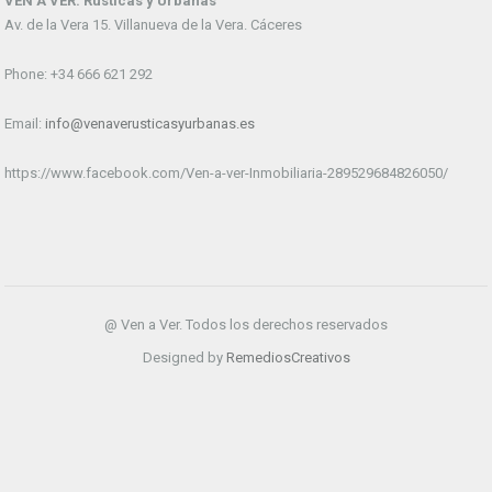
VEN A VER. Rústicas y Urbanas
Av. de la Vera 15. Villanueva de la Vera. Cáceres
Phone: +34 666 621 292
Email:
info@venaverusticasyurbanas.es
https://www.facebook.com/Ven-a-ver-Inmobiliaria-289529684826050/
@ Ven a Ver. Todos los derechos reservados
Designed by
RemediosCreativos