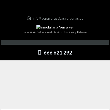
info@venaverusticasyurbanas.es
Inmobiliaria. Villanueva de la Vera. Rústicas y Urbanas
666 621 292