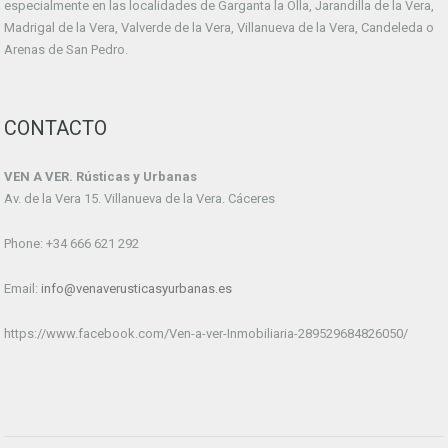
especialmente en las localidades de Garganta la Olla, Jarandilla de la Vera,
Madrigal de la Vera, Valverde de la Vera, Villanueva de la Vera, Candeleda o
Arenas de San Pedro.
CONTACTO
VEN A VER. Rústicas y Urbanas
Av. de la Vera 15. Villanueva de la Vera. Cáceres
Phone: +34 666 621 292
Email:
info@venaverusticasyurbanas.es
https://www.facebook.com/Ven-a-ver-Inmobiliaria-289529684826050/