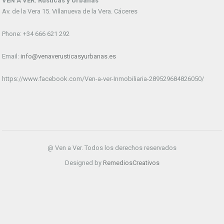
VEN A VER. Rústicas y Urbanas
Av. de la Vera 15. Villanueva de la Vera. Cáceres
Phone: +34 666 621 292
Email:
info@venaverusticasyurbanas.es
https://www.facebook.com/Ven-a-ver-Inmobiliaria-289529684826050/
@ Ven a Ver. Todos los derechos reservados
Designed by
RemediosCreativos