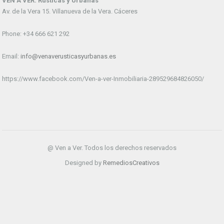
VEN A VER. Rústicas y Urbanas
Av. de la Vera 15. Villanueva de la Vera. Cáceres
Phone: +34 666 621 292
Email:
info@venaverusticasyurbanas.es
https://www.facebook.com/Ven-a-ver-Inmobiliaria-289529684826050/
@ Ven a Ver. Todos los derechos reservados
Designed by
RemediosCreativos