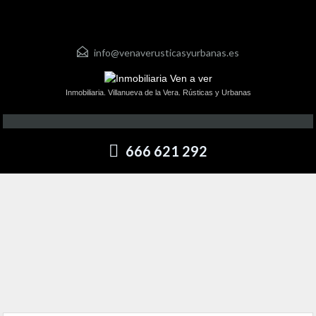
info@venaverusticasyurbanas.es
Inmobiliaria. Villanueva de la Vera. Rústicas y Urbanas
666 621 292