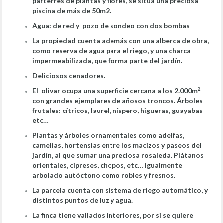
parterres de plantas y flores, se sitúa una preciosa
piscina de más de 50m2.
Agua: de red y pozo de sondeo con dos bombas
La propiedad cuenta además con una alberca de obra,
como reserva de agua para el riego, y una charca
impermeabilizada, que forma parte del jardín.
Deliciosos cenadores.
2
El olivar ocupa una superficie cercana a los 2.000m
con grandes ejemplares de añosos troncos. Árboles
frutales: cítricos, laurel, níspero, higueras, guayabas
etc…
Plantas y árboles ornamentales como adelfas,
camelias, hortensias entre los macizos y paseos del
jardín, al que sumar una preciosa rosaleda. Plátanos
orientales, cipreses, chopos, etc… Igualmente
arbolado autóctono como robles y fresnos.
La parcela cuenta con sistema de riego automático, y
distintos puntos de luz y agua.
La finca tiene vallados interiores, por si se quiere