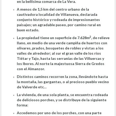
en la bellísima comarca de La Vera.
A menos de 1,5 km del centro urbano de la
cautivadora localidad de Villanueva, declarada
conjunto histórico y rodeada de impresionantes
paisajes; un agradable paseo, por camino rural en
buen estado.
2
La propiedad tiene un superficie de 7.628m
, de relieve
llano, en medio de una verde campiña de huertos con
olivares, prados, bosquetes de robles y vistas a los
valles de alrededor; al sur el gran valle de los ríos
Tiétar y Tajo, hasta las serranías de las Villuercas y
los Ibores. Al norte la majestuosa Sierra de Gredos
con el Almanzor.
Distintos caminos recorren la zona, llevándote hasta
la montaña, las gargantas, o al precioso pueblo vecino
de Valverde etc…
La vivienda, de una sola planta, se encuentra rodeada
de deliciosos porches, y se distribuye de la siguiente
forma:
Accedemos por uno de los porches, con una parte