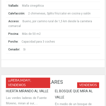
Vallado:
Malla cinegética
Calefacción:
2 chimeneas, Splits frío/calor en cocina y salón
Acceso:
Bueno, por camino rural de 1,5 km desde la carretera
comarcal
Piscina:
Más de 50 m2
Porche:
Capacidad para 3 coches
Cenador:
Si
¡¡¡REBAJADA!!!,
PROPIEDADES SIMILARES
VENDEMOS
VENDEMOS
HUERTA MIRANDO AL VALLE
EL BOSQUE QUE MIRA AL
VALLE
Las verdes laderas de Fuente
Moreno, miran al sur,…
En medio de un bosque de