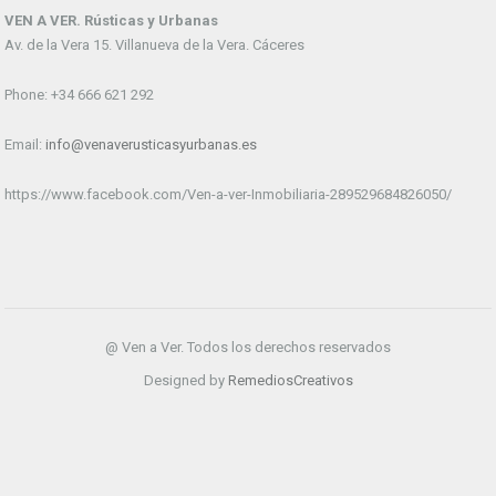
VEN A VER. Rústicas y Urbanas
Av. de la Vera 15. Villanueva de la Vera. Cáceres
Phone: +34 666 621 292
Email:
info@venaverusticasyurbanas.es
https://www.facebook.com/Ven-a-ver-Inmobiliaria-289529684826050/
@ Ven a Ver. Todos los derechos reservados
Designed by
RemediosCreativos