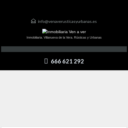
info@venaverusticasyurbanas.es
Inmobiliaria. Villanueva de la Vera. Rústicas y Urbanas
666 621 292