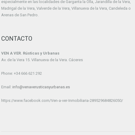
especialmente en las localidades de Garganta la Olla, Jarandilla de la Vera,
Madrigal de la Vera, Valverde de la Vera, Villanueva de la Vera, Candeleda o
Arenas de San Pedro.
CONTACTO
VEN A VER. Rústicas y Urbanas
Av. de la Vera 15. Villanueva de la Vera. Cáceres
Phone: +34 666 621 292
Email:
info@venaverusticasyurbanas.es
https://www.facebook.com/Ven-a-ver-Inmobiliaria-289529684826050/