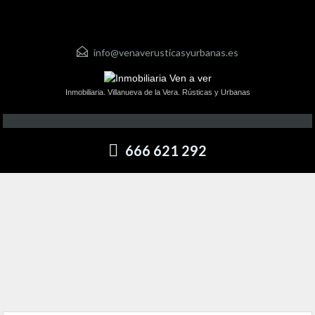
info@venaverusticasyurbanas.es
Inmobiliaria. Villanueva de la Vera. Rústicas y Urbanas
666 621 292