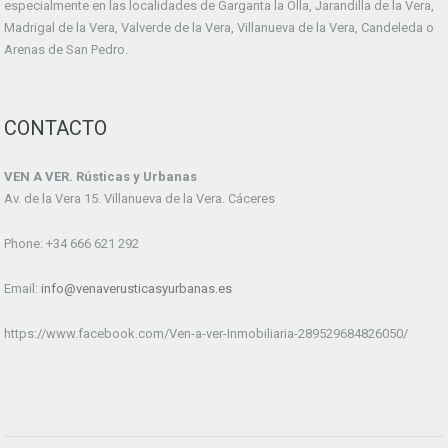
especialmente en las localidades de Garganta la Olla, Jarandilla de la Vera,
Madrigal de la Vera, Valverde de la Vera, Villanueva de la Vera, Candeleda o
Arenas de San Pedro.
CONTACTO
VEN A VER. Rústicas y Urbanas
Av. de la Vera 15. Villanueva de la Vera. Cáceres
Phone: +34 666 621 292
Email:
info@venaverusticasyurbanas.es
https://www.facebook.com/Ven-a-ver-Inmobiliaria-289529684826050/