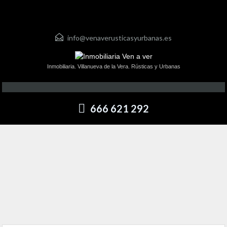
info@venaverusticasyurbanas.es
Inmobiliaria. Villanueva de la Vera. Rústicas y Urbanas
666 621 292