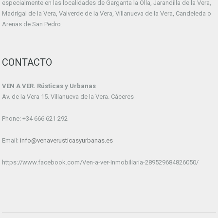
especialmente en las localidades de Garganta la Olla, Jarandilla de la Vera,
Madrigal de la Vera, Valverde de la Vera, Villanueva de la Vera, Candeleda o
Arenas de San Pedro.
CONTACTO
VEN A VER. Rústicas y Urbanas
Av. de la Vera 15. Villanueva de la Vera. Cáceres
Phone: +34 666 621 292
Email:
info@venaverusticasyurbanas.es
https://www.facebook.com/Ven-a-ver-Inmobiliaria-289529684826050/