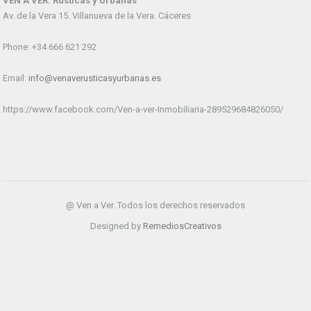
VEN A VER. Rústicas y Urbanas
Av. de la Vera 15. Villanueva de la Vera. Cáceres
Phone: +34 666 621 292
Email:
info@venaverusticasyurbanas.es
https://www.facebook.com/Ven-a-ver-Inmobiliaria-289529684826050/
@ Ven a Ver. Todos los derechos reservados
Designed by
RemediosCreativos