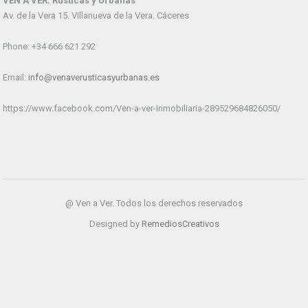
VEN A VER. Rústicas y Urbanas
Av. de la Vera 15. Villanueva de la Vera. Cáceres
Phone: +34 666 621 292
Email:
info@venaverusticasyurbanas.es
https://www.facebook.com/Ven-a-ver-Inmobiliaria-289529684826050/
@ Ven a Ver. Todos los derechos reservados
Designed by
RemediosCreativos