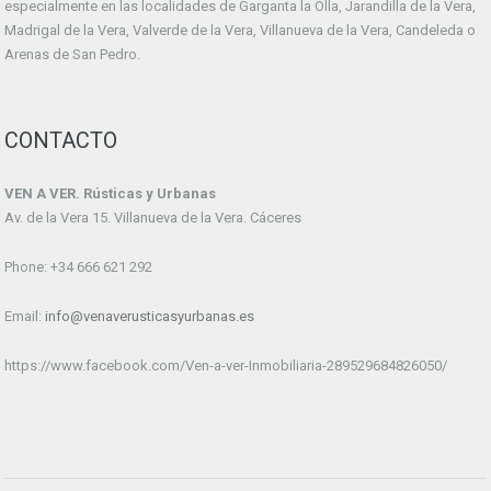
especialmente en las localidades de Garganta la Olla, Jarandilla de la Vera,
Madrigal de la Vera, Valverde de la Vera, Villanueva de la Vera, Candeleda o
Arenas de San Pedro.
CONTACTO
VEN A VER. Rústicas y Urbanas
Av. de la Vera 15. Villanueva de la Vera. Cáceres
Phone: +34 666 621 292
Email:
info@venaverusticasyurbanas.es
https://www.facebook.com/Ven-a-ver-Inmobiliaria-289529684826050/