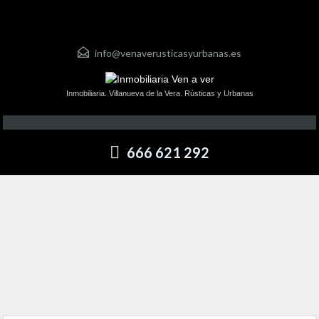
info@venaverusticasyurbanas.es
Inmobiliaria. Villanueva de la Vera. Rústicas y Urbanas
666 621 292