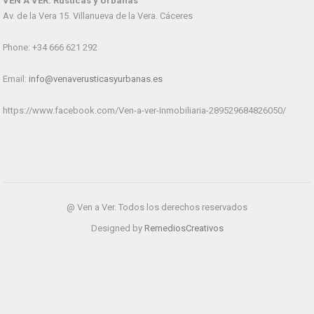
VEN A VER. Rústicas y Urbanas
Av. de la Vera 15. Villanueva de la Vera. Cáceres
Phone: +34 666 621 292
Email:
info@venaverusticasyurbanas.es
https://www.facebook.com/Ven-a-ver-Inmobiliaria-289529684826050/
@ Ven a Ver. Todos los derechos reservados
Designed by
RemediosCreativos