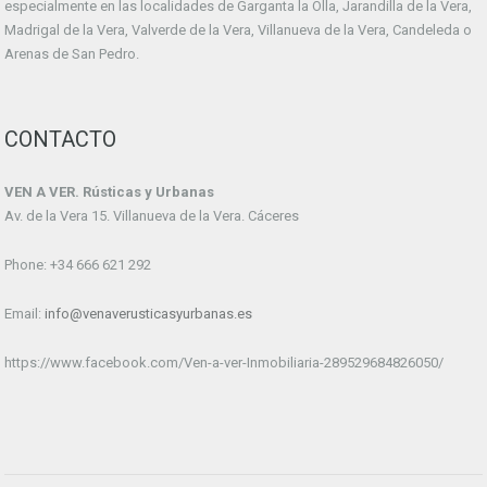
especialmente en las localidades de Garganta la Olla, Jarandilla de la Vera,
Madrigal de la Vera, Valverde de la Vera, Villanueva de la Vera, Candeleda o
Arenas de San Pedro.
CONTACTO
VEN A VER. Rústicas y Urbanas
Av. de la Vera 15. Villanueva de la Vera. Cáceres
Phone: +34 666 621 292
Email:
info@venaverusticasyurbanas.es
https://www.facebook.com/Ven-a-ver-Inmobiliaria-289529684826050/