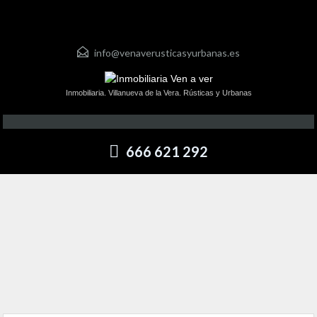
info@venaverusticasyurbanas.es
Inmobiliaria. Villanueva de la Vera. Rústicas y Urbanas
666 621 292