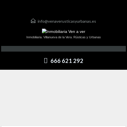
info@venaverusticasyurbanas.es
Inmobiliaria. Villanueva de la Vera. Rústicas y Urbanas
666 621 292