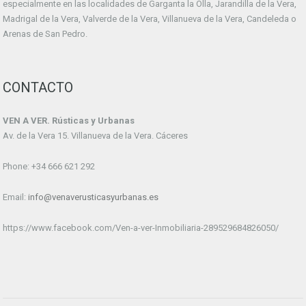
especialmente en las localidades de Garganta la Olla, Jarandilla de la Vera,
Madrigal de la Vera, Valverde de la Vera, Villanueva de la Vera, Candeleda o
Arenas de San Pedro.
CONTACTO
VEN A VER. Rústicas y Urbanas
Av. de la Vera 15. Villanueva de la Vera. Cáceres
Phone: +34 666 621 292
Email:
info@venaverusticasyurbanas.es
https://www.facebook.com/Ven-a-ver-Inmobiliaria-289529684826050/