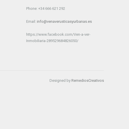
Phone: +34 666 621 292
Email:
info@venaverusticasyurbanas.es
https://www.facebook.com/Ven-a-ver-
Inmobiliaria-289529684826050/
Designed by
RemediosCreativos