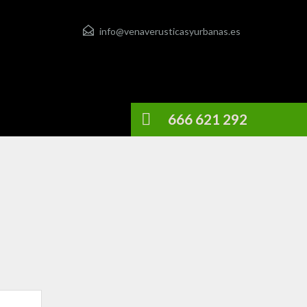
info@venaverusticasyurbanas.es
666 621 292