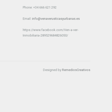
Phone: +34 666 621 292
Email:
info@venaverusticasyurbanas.es
https://www.facebook.com/Ven-a-ver-
Inmobiliaria-289529684826050/
Designed by
RemediosCreativos