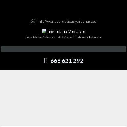
info@venaverusticasyurbanas.es
Inmobiliaria. Villanueva de la Vera. Rústicas y Urbanas
666 621 292