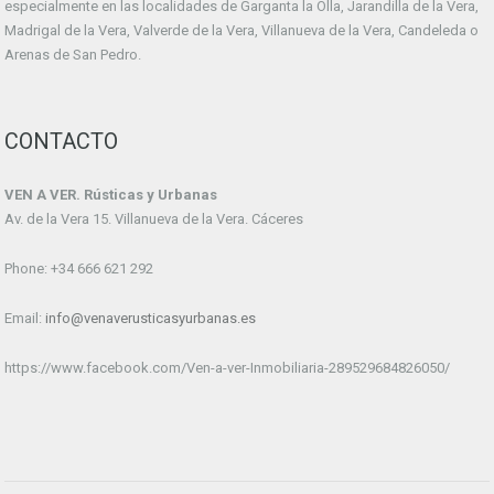
especialmente en las localidades de Garganta la Olla, Jarandilla de la Vera,
Madrigal de la Vera, Valverde de la Vera, Villanueva de la Vera, Candeleda o
Arenas de San Pedro.
CONTACTO
VEN A VER. Rústicas y Urbanas
Av. de la Vera 15. Villanueva de la Vera. Cáceres
Phone: +34 666 621 292
Email:
info@venaverusticasyurbanas.es
https://www.facebook.com/Ven-a-ver-Inmobiliaria-289529684826050/