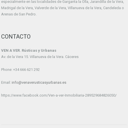
especialmente en las localidades de Garganta la Olla, Jarandilla de la Vera,
Madrigal de la Vera, Valverde de la Vera, Villanueva de la Vera, Candeleda o
Arenas de San Pedro.
CONTACTO
VEN A VER. Rústicas y Urbanas
Av. de la Vera 15. Villanueva de la Vera. Cáceres
Phone: +34 666 621 292
Email:
info@venaverusticasyurbanas.es
https://www.facebook.com/Ven-a-ver-Inmobiliaria-289529684826050/