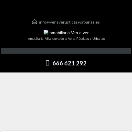
info@venaverusticasyurbanas.es
Inmobiliaria. Villanueva de la Vera. Rústicas y Urbanas
666 621 292