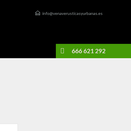
info@venaverusticasyurbanas.es
666 621 292