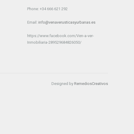
Phone: +34 666 621 292
Email:
info@venaverusticasyurbanas.es
https://www.facebook.com/Ven-a-ver-
Inmobiliaria-289529684826050/
Designed by
RemediosCreativos