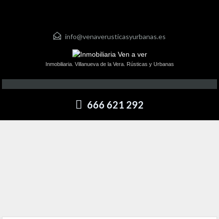
info@venaverusticasyurbanas.es
Inmobiliaria. Villanueva de la Vera. Rústicas y Urbanas
666 621 292