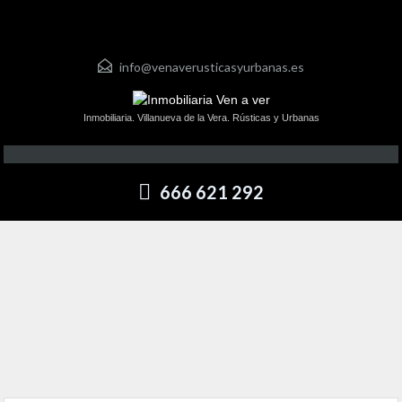
info@venaverusticasyurbanas.es
Inmobiliaria. Villanueva de la Vera. Rústicas y Urbanas
666 621 292