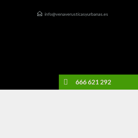
info@venaverusticasyurbanas.es
666 621 292