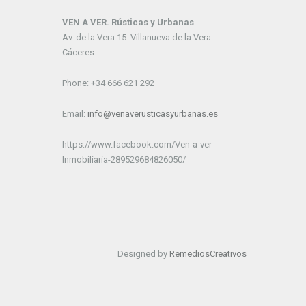
VEN A VER. Rústicas y Urbanas
Av. de la Vera 15. Villanueva de la Vera.
Cáceres
Phone: +34 666 621 292
Email:
info@venaverusticasyurbanas.es
https://www.facebook.com/Ven-a-ver-
Inmobiliaria-289529684826050/
Designed by
RemediosCreativos