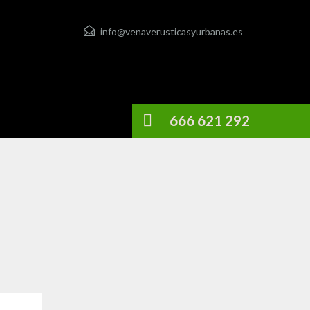
info@venaverusticasyurbanas.es
666 621 292