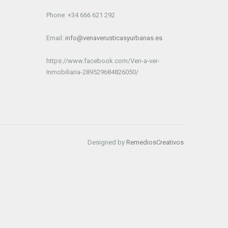
Phone: +34 666 621 292
Email:
info@venaverusticasyurbanas.es
https://www.facebook.com/Ven-a-ver-
Inmobiliaria-289529684826050/
Designed by
RemediosCreativos