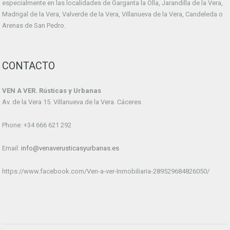
especialmente en las localidades de Garganta la Olla, Jarandilla de la Vera,
Madrigal de la Vera, Valverde de la Vera, Villanueva de la Vera, Candeleda o
Arenas de San Pedro.
CONTACTO
VEN A VER. Rústicas y Urbanas
Av. de la Vera 15. Villanueva de la Vera. Cáceres
Phone: +34 666 621 292
Email:
info@venaverusticasyurbanas.es
https://www.facebook.com/Ven-a-ver-Inmobiliaria-289529684826050/