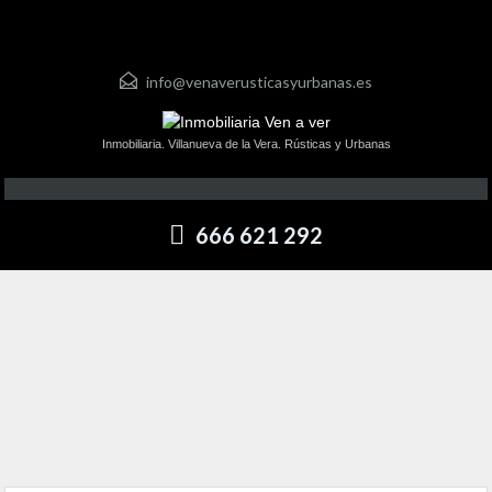
info@venaverusticasyurbanas.es
Inmobiliaria. Villanueva de la Vera. Rústicas y Urbanas
666 621 292