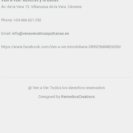
VEN A VER. Rústicas y Urbanas
Av. de la Vera 15. Villanueva de la Vera. Cáceres
Phone: +34 666 621 292
Email:
info@venaverusticasyurbanas.es
https://www.facebook.com/Ven-a-ver-Inmobiliaria-289529684826050/
@ Ven a Ver. Todos los derechos reservados
Designed by
RemediosCreativos