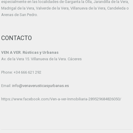
especialmente en las localidades de Garganta la Olla, Jarandilla de la Vera,
Madrigal de la Vera, Valverde de la Vera, Villanueva de la Vera, Candeleda o
Arenas de San Pedro.
CONTACTO
VEN A VER. Rústicas y Urbanas
Av. de la Vera 15. Villanueva de la Vera. Cáceres
Phone: +34 666 621 292
Email:
info@venaverusticasyurbanas.es
https://www.facebook.com/Ven-a-ver-Inmobiliaria-289529684826050/