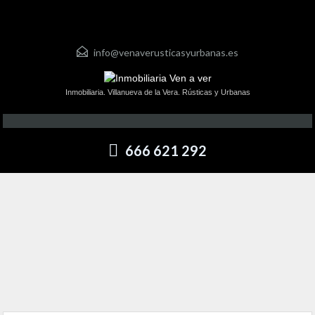
info@venaverusticasyurbanas.es
Inmobiliaria. Villanueva de la Vera. Rústicas y Urbanas
666 621 292